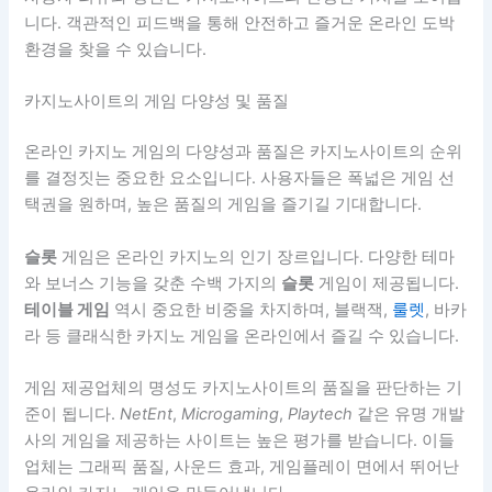
니다. 객관적인 피드백을 통해 안전하고 즐거운 온라인 도박
환경을 찾을 수 있습니다.
카지노사이트의 게임 다양성 및 품질
온라인 카지노 게임의 다양성과 품질은 카지노사이트의 순위
를 결정짓는 중요한 요소입니다. 사용자들은 폭넓은 게임 선
택권을 원하며, 높은 품질의 게임을 즐기길 기대합니다.
슬롯
게임은 온라인 카지노의 인기 장르입니다. 다양한 테마
와 보너스 기능을 갖춘 수백 가지의
슬롯
게임이 제공됩니다.
테이블 게임
역시 중요한 비중을 차지하며, 블랙잭,
룰렛
, 바카
라 등 클래식한 카지노 게임을 온라인에서 즐길 수 있습니다.
게임 제공업체의 명성도 카지노사이트의 품질을 판단하는 기
준이 됩니다.
NetEnt
,
Microgaming
,
Playtech
같은 유명 개발
사의 게임을 제공하는 사이트는 높은 평가를 받습니다. 이들
업체는 그래픽 품질, 사운드 효과, 게임플레이 면에서 뛰어난