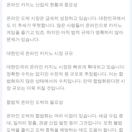
온라인 카지노 산업의 현황과 중요성
온라인 도박 시장은 급속히 성장하고 있습니다. 대한민국에서
도 이 추세가 뚜렷합니다. 많은 사람들이 온라인으로 카지노
게임을 즐기고 있죠. 하지만 아직 법적 규제가 명확하지 않아
문제가 있습니다.
대한민국 온라인 카지노 시장 규모
대한민국의 온라인 카지노 시장은 빠르게 확대되고 있습니다.
정확한 수치는 없지만 수천억 원 규모로 추정됩니다. 이는 합
법화되지 않은 상태에서의 수치입니다. 만약 합법화된다면 시
장 규모는 더욱 커질 것입니다.
합법적 온라인 도박의 필요성
온라인 도박의 합법화는 여러 이점이 있습니다. 세금 수입 증
대, 일자리 창출, 관광 산업 발전 등이 그것입니다. 또한 불법
도박을 줄이고 도박 중독을 예방하는 데도 도움이 됩니다. 합