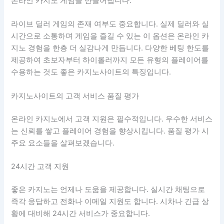
온라인 카지노 게임을 만들어냅니다.
라이브 딜러 게임의 존재 여부도 중요합니다. 실제 딜러와 실
시간으로 소통하며 게임을 즐길 수 있는 이 옵션은 온라인 카
지노 경험을 한층 더 실감나게 만듭니다. 다양한 베팅 한도를
제공하여 초보자부터 하이롤러까지 모든 유형의 플레이어를
수용하는 것도 좋은 카지노사이트의 특징입니다.
카지노사이트의 고객 서비스 품질 평가
온라인 카지노에서 고객 지원은 필수적입니다. 우수한 서비스
는 신뢰를 쌓고 플레이어 경험을 향상시킵니다. 품질 평가 시
주요 요소들을 살펴보겠습니다.
24시간 고객 지원
좋은 카지노는 언제나 도움을 제공합니다. 실시간 채팅으로
즉각 응답하고 전화나 이메일 지원도 합니다. 시차나 긴급 상
황에 대비해 24시간 서비스가 중요합니다.