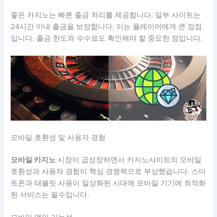
좋은 카지노는 빠른 출금 처리를 제공합니다. 일부 사이트는
24시간 이내 출금을 보장합니다. 이는 플레이어에게 큰 장점
입니다. 출금 한도와 수수료도 확인해야 할 중요한 점입니다.
모바일 호환성 및 사용자 경험
모바일 카지노
시장이 급성장하면서 카지노사이트의 모바일
호환성과 사용자 경험이 핵심 경쟁력으로 부상했습니다. 스마
트폰과 태블릿 사용이 일상화된 시대에 모바일 기기에 최적화
된 서비스는 필수입니다.