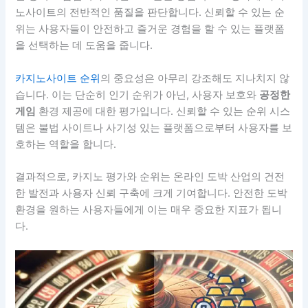
노사이트의 전반적인 품질을 판단합니다. 신뢰할 수 있는 순
위는 사용자들이 안전하고 즐거운 경험을 할 수 있는 플랫폼
을 선택하는 데 도움을 줍니다.
카지노사이트 순위
의 중요성은 아무리 강조해도 지나치지 않
습니다. 이는 단순히 인기 순위가 아닌, 사용자 보호와
공정한
게임
환경 제공에 대한 평가입니다. 신뢰할 수 있는 순위 시스
템은 불법 사이트나 사기성 있는 플랫폼으로부터 사용자를 보
호하는 역할을 합니다.
결과적으로, 카지노 평가와 순위는 온라인 도박 산업의 건전
한 발전과 사용자 신뢰 구축에 크게 기여합니다. 안전한 도박
환경을 원하는 사용자들에게 이는 매우 중요한 지표가 됩니
다.