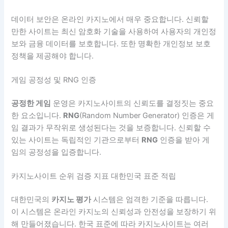
데이터 보안은 온라인 카지노에서 매우 중요합니다. 신뢰할
만한 사이트는 최신 암호화 기술을 사용하여 사용자의 개인정
보와 금융 데이터를 보호합니다. 또한 명확한 개인정보 보호
정책을 제공해야 합니다.
게임 공정성 및 RNG 인증
공정한 게임
운영은 카지노사이트의 신뢰도를 결정짓는 중요
한 요소입니다.
RNG
(Random Number Generator) 인증은 게
임 결과가 무작위로 생성된다는 것을 보증합니다. 신뢰할 수
있는 사이트는 독립적인 기관으로부터
RNG
인증을 받아 게
임의 공정성을 입증합니다.
카지노사이트 순위 검증 지표 대한민국 표준 적립
대한민국의
카지노 평가
시스템은 엄격한 기준을 따릅니다.
이 시스템은 온라인 카지노의 신뢰성과 안전성을 보장하기 위
해 만들어졌습니다. 한국 표준에 따라 카지노사이트는 여러